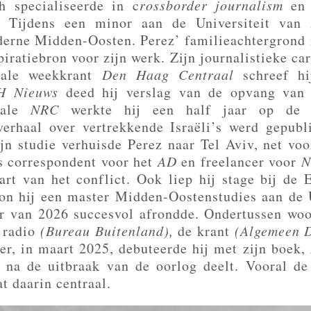
h specialiseerde in c
rossborder journalism
en 
e. Tijdens een minor aan de Universiteit va
moderne Midden-Oosten. Perez’ familieachtergrond
piratiebron voor zijn werk. Zijn journalistieke ca
kale weekkrant
Den Haag Centraal
schreef hi
H Nieuws
deed hij verslag van de opvang van
onale
NRC
werkte hij een half jaar op de 
rverhaal over vertrekkende Israëli’s werd gepubl
ijn studie verhuisde Perez naar Tel Aviv, net vo
ls correspondent voor het
AD
en freelancer voor
N
hart van het conflict. Ook liep hij stage bij de 
gon hij een master Midden-Oostenstudies aan de U
r van 2026 succesvol afrondde. Ondertussen woo
 radio
(Bureau Buitenland),
de krant
(Algemeen 
r, in maart 2025, debuteerde hij met zijn boek,
n na de uitbraak van de oorlog deelt. Vooral de
t daarin centraal.