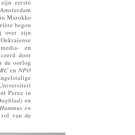
zijn eerste
n Amsterdam
 in Marokko
rrière begon
j over zijn
 Oekraïense
media- en
iceerd door
or de oorlog
RC
en
NPO
Engelstalige
niversiteit
nt Perez in
Dagblad)
en
Hummus en
 rol van de