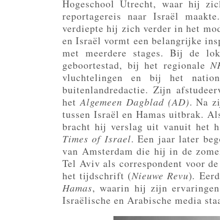
Hogeschool Utrecht, waar hij zic
reportagereis naar Israël maakt
verdiepte hij zich verder in het 
en Israël vormt een belangrijke ins
met meerdere stages. Bij de lo
geboortestad, bij het regionale
N
vluchtelingen en bij het nati
buitenlandredactie. Zijn afstudee
het
Algemeen Dagblad (AD)
. Na z
tussen Israël en Hamas uitbrak. A
bracht hij verslag uit vanuit het 
Times of Israel
. Een jaar later be
van Amsterdam die hij in de zome
Tel Aviv als correspondent voor de
het
tijdschrift (
Nieuwe Revu
)
.
Eerde
Hamas
, waarin hij zijn ervaringe
Israëlische en Arabische media staa