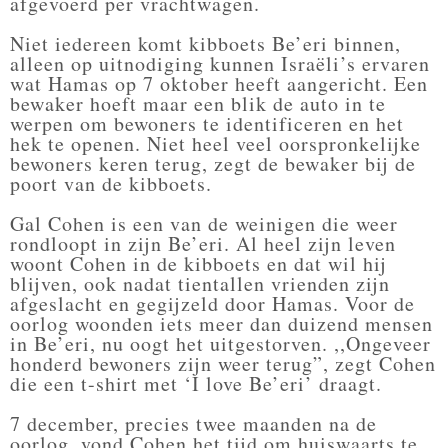
afgevoerd per vrachtwagen.
Niet iedereen komt kibboets Be’eri binnen,
alleen op uitnodiging kunnen Israëli’s ervaren
wat Hamas op 7 oktober heeft aangericht. Een
bewaker hoeft maar een blik de auto in te
werpen om bewoners te identificeren en het
hek te openen. Niet heel veel oorspronkelijke
bewoners keren terug, zegt de bewaker bij de
poort van de kibboets.
Gal Cohen is een van de weinigen die weer
rondloopt in zijn Be’eri. Al heel zijn leven
woont Cohen in de kibboets en dat wil hij
blijven, ook nadat tientallen vrienden zijn
afgeslacht en gegijzeld door Hamas. Voor de
oorlog woonden iets meer dan duizend mensen
in Be’eri, nu oogt het uitgestorven. ,,Ongeveer
honderd bewoners zijn weer terug”, zegt Cohen
die een t-shirt met ‘I love Be’eri’ draagt.
7 december, precies twee maanden na de
oorlog, vond Cohen het tijd om huiswaarts te