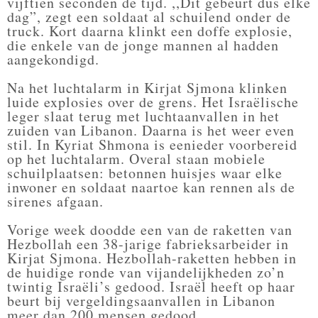
vijftien seconden de tijd. ,,Dit gebeurt dus elke
dag”, zegt een soldaat al schuilend onder de
truck. Kort daarna klinkt een doffe explosie,
die enkele van de jonge mannen al hadden
aangekondigd.
Na het luchtalarm in Kirjat Sjmona klinken
luide explosies over de grens. Het Israëlische
leger slaat terug met luchtaanvallen in het
zuiden van Libanon. Daarna is het weer even
stil. In Kyriat Shmona is eenieder voorbereid
op het luchtalarm. Overal staan mobiele
schuilplaatsen: betonnen huisjes waar elke
inwoner en soldaat naartoe kan rennen als de
sirenes afgaan.
Vorige week doodde een van de raketten van
Hezbollah een 38-jarige fabrieksarbeider in
Kirjat Sjmona. Hezbollah-raketten hebben in
de huidige ronde van vijandelijkheden zo’n
twintig Israëli’s gedood. Israël heeft op haar
beurt bij vergeldingsaanvallen in Libanon
meer dan 200 mensen gedood.