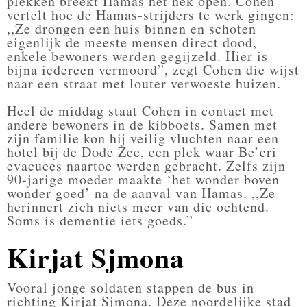
plekken breekt Hamas het hek open. Cohen
vertelt hoe de Hamas-strijders te werk gingen:
,,Ze drongen een huis binnen en schoten
eigenlijk de meeste mensen direct dood,
enkele bewoners werden gegijzeld. Hier is
bijna iedereen vermoord”, zegt Cohen die wijst
naar een straat met louter verwoeste huizen.
Heel de middag staat Cohen in contact met
andere bewoners in de kibboets. Samen met
zijn familie kon hij veilig vluchten naar een
hotel bij de Dode Zee, een plek waar Be’eri
evacuees naartoe werden gebracht. Zelfs zijn
90-jarige moeder maakte ‘het wonder boven
wonder goed’ na de aanval van Hamas. ,,Ze
herinnert zich niets meer van die ochtend.
Soms is dementie iets goeds.”
Kirjat Sjmona
Vooral jonge soldaten stappen de bus in
richting Kirjat Sjmona. Deze noordelijke stad